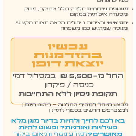
פעילים ונוחים
מעטפת שירותים
מלאה כולל אחזקה, משק
ומסעדה איכותית במקום
יחס אישי
ורציפות טיפולית מלאה מצוות מקצועי
ומנוסה שמרגיש כמו משפחה
עכשיו
בהזדמנות
יוצאת דופן
החל מ-5,500 ₪
במסלול דמי
כניסה / פיקדון
תקופת ניסיון ללא התחייבות
מבצע מיוחד למהירי החלטה – ריהוט חינם
|
למצטרפים חדשים בכפוף לתקנון
בא לכם לחייך ולחיות בדיור מוגן מלא
פעילויות ואנרגיות? ופשוט להיות
מאושרים?
למידע נוסף ותיאום ביקור