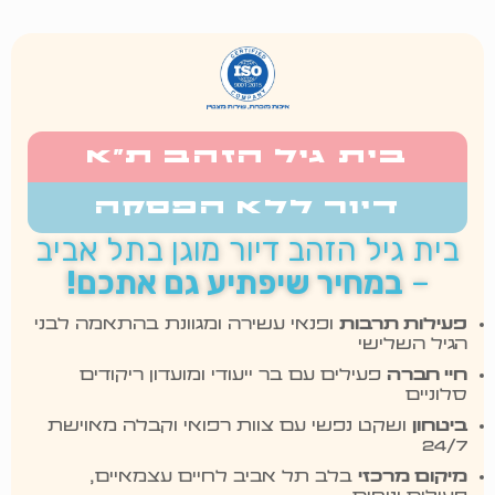
בית גיל הזהב ת״א
דיור ללא הפסקה
בית גיל הזהב דיור מוגן בתל אביב
–
במחיר שיפתיע גם אתכם!
פעילות תרבות
ופנאי עשירה ומגוונת בהתאמה לבני
הגיל השלישי
חיי חברה
פעילים עם בר ייעודי ומועדון ריקודים
סלוניים
ביטחון
ושקט נפשי עם צוות רפואי וקבלה מאוישת
24/7
מיקום מרכזי
בלב תל אביב לחיים עצמאיים,