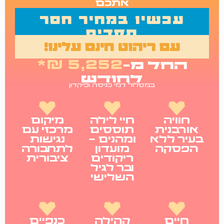
אתכם
עכשיו במחיר חסר
תקדים
עם ריהוט חינם עלינו!
5,252 ₪*
החל מ-
לחודש
במסלול דמי כניסה ופיקדון
חוויה
חיי לילה
מיקום
אורבנית
תוססים
מרכזי עם
בעיר ללא
ומהנים -
נגישות
הפסקה
מועדון
לתחבורה
ריקודים
ציבורית
ובר לגיל
השלישי
חיים
קהילה
כנפיים