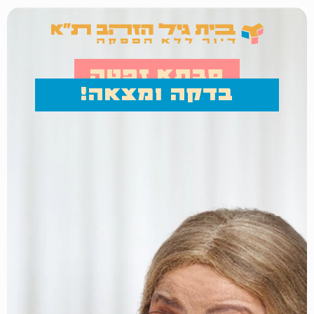
סבתא זפטה
בדקה ומצאה!