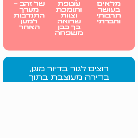
מלאים
עוטפת
של זהב -
בעושר
ותומכת
מערך
תרבותי
וצוות
התנדבות
וחברתי
שרואה
למען
בך כבן
האחר
משפחה
רוצים לגור בדיור מוגן,
בדירה מעוצבת בתוך
תל אביב ובמחיר ישים ואפשרי?
השאירו פרטים